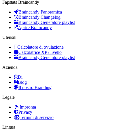
Fapstats Braincandy
Braincandy Panoramica
Braincandy Changelog
Braincandy Generatore playlist
Aprire Braincandy
Utensili
Calcolatore di ovulazione
Calcolatrice XP / livello
Braincandy Generatore playlist
Azienda
Di
Blog
Il nostro Branding
Legale
Impronta
Privacy
Termini di servizio
Lingua