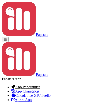
Fapstats
Fapstats
Fapstats App
App Panoramica
App Changelog
Calcolatrice XP / livello
Aprire App