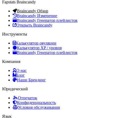
Fapstats Braincandy
Braincandy Обзор
Braincandy Изменение
Braincandy Генератор плейлистов
Открыть Braincandy
Инструменты
Калькулятор овуляции
Калькулятор XP / уровня
Braincandy Генератор плейлистов
Компания
О нас
Блог
Наши Брендинг
Юридический
Отпечаток
Конфиден­циальность
Условия обслуживания
Язык