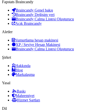
Fapstats Braincandy
Braincandy Genel bakış
Braincandy Değişim yeri
Braincandy Çalma Listesi Oluşturucu
Açık Braincandy
Aletler
Yumurtlama hesap makinesi
XP / Seviye Hesap Makinesi
Braincandy Çalma Listesi Oluşturucu
Şirket
Hakkında
Blog
Markalaşma
Yasal
Baskı
Mahremiyet
Hizmet Şartları
Dil