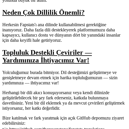
yolunda büyük bir adım.
Neden Çok Dillilik Önemli?
Herkesin Fapstats'ı ana dilinde kullanabilmesi gerektiğine
inanıyoruz. Daha fazla dili destekleyerek platformumuzu daha
kapsayıcı, kullanıcı dostu ve dünyanın dört bir yanındaki insanlar
için daha keyifli hale getiriyoruz.
Topluluk Destekli Çeviriler —
Yardımınıza İhtiyacımız Var!
Yolculuğumuz burada bitmiyor. Dil desteğimizi geliştirmeye ve
genişletmeye devam etmek için harika topluluğumuzun —
sizin
yardımınıza
— ihtiyacımız var!
Herhangi bir dili akıcı konuşuyorsanız veya kendi dilinizde
geliştirilebilecek bir şey fark ederseniz, katkıda bulunmaya
davetlisiniz. Yeni bir dil eklemek ya da mevcut çevirileri geliştirmek
istiyorsanız, her katkı değerlidir.
Bize katılmak ve fark yaratmak için
açık GitHub depomuzu
ziyaret
edebilirsiniz: