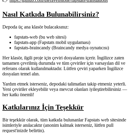
👉
https://github.com/theravenstone/fapstats-translations
Nasıl Katkıda Bulunabilirsiniz?
Depoda üç ana klasör bulacaksınız:
fapstats-web
(bu web sitesi)
fapstats-app
(Fapstats mobil uygulaması)
fapstats-braincandy
(Braincandy medya oynatıcısı)
Her klasör, ilgili proje için çeviri dosyalarını içerir. İngilizce zaten
tamamen çevrilmiş durumda ve tüm çeviriler için
varsayılan dil ve
referans
olarak kullanılmaktadır. Lütfen çeviri yaparken İngilizce
dosyaları temel alın.
Yardım etmek isterseniz, depodaki talimatları takip etmeniz yeterli.
Yeni çeviriler ekleyebilir veya mevcut olanları iyileştirebilirsiniz —
her katkı önemli!
Katkılarınız İçin Teşekkür
Bir teşekkür olarak,
tüm katkıda bulunanlar Fapstats web sitesinde
isimleriyle anılacaktır
(anonim kalmak isterseniz, lütfen pull
request'inizde belirtin).