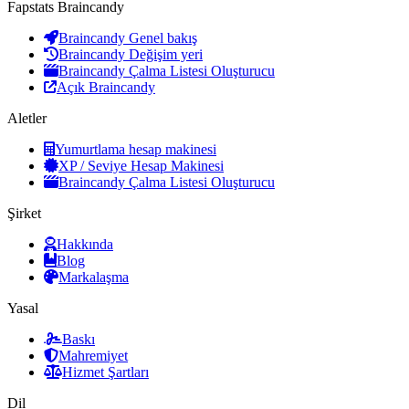
Fapstats Braincandy
Braincandy Genel bakış
Braincandy Değişim yeri
Braincandy Çalma Listesi Oluşturucu
Açık Braincandy
Aletler
Yumurtlama hesap makinesi
XP / Seviye Hesap Makinesi
Braincandy Çalma Listesi Oluşturucu
Şirket
Hakkında
Blog
Markalaşma
Yasal
Baskı
Mahremiyet
Hizmet Şartları
Dil