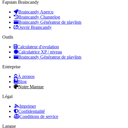
Fapstats Braincandy
Braincandy Aperçu
Braincandy Changelog
Braincandy Générateur de playlists
Ouvrir Braincandy
Outils
Calculateur d'ovulation
Calculatrice XP / niveau
Braincandy Générateur de playlists
Entreprise
À propos
Blog
Notre Marque
Légal
Imprimer
Confidentialité
Conditions de service
Langue